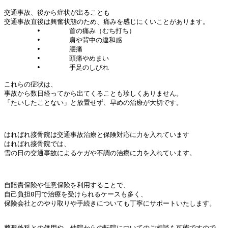
交通事故、後から症状が出ることも

交通事故直後は興奮状態のため、
痛みを感じにくいことがあります。

	•	首の痛み（むち打ち）

	•	肩や背中の違和感

	•	腰痛

	•	頭痛やめまい

	•	手足のしびれ

これらの症状は、
事故から数日経ってから出てくることも珍しくありません。

「たいしたことない」と放置せず、早めの治療が大切です。

はればれ接骨院は交通事故治療と保険対応に力を入れています

はればれ接骨院では、
雪の日の交通事故によるケガや不調の治療に力を入れています。

自賠責保険や任意保険を利用することで、
自己負担0円で治療を受けられるケースも多く、
保険会社とのやり取りや手続きについても丁寧にサポートいたしま
す。

整形外科との併用や、
他院からの転院についてのご相談も可能ですので、