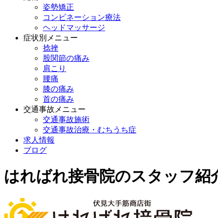
姿勢矯正
コンビネーション療法
ヘッドマッサージ
症状別メニュー
捻挫
股関節の痛み
肩こり
腰痛
膝の痛み
首の痛み
交通事故メニュー
交通事故施術
交通事故治療・むちうち症
求人情報
ブログ
はればれ接骨院のスタッフ紹