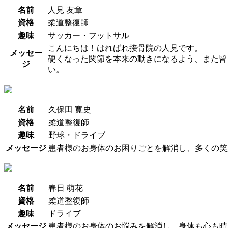
名前
人見 友章
資格
柔道整復師
趣味
サッカー・フットサル
こんにちは！はればれ接骨院の人見です。
メッセー
硬くなった関節を本来の動きになるよう、また皆
ジ
い。
名前
久保田 寛史
資格
柔道整復師
趣味
野球・ドライブ
メッセージ
患者様のお身体のお困りごとを解消し、多くの笑
名前
春日 萌花
資格
柔道整復師
趣味
ドライブ
メッセージ
患者様のお身体のお悩みを解消し、身体も心も晴