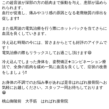
この超音波が深部の方の筋肉まで振動を与え、患部が温めら
れられます。
血行が促進し、痛みやコリ感の原因となる老廃物質の排出を
促します❗️
また低周波の電気治療を行う際にホットパックを当てさらに
血流を良くしていきます。
冷え込む時期の今には、皆さまからとても好評のアイテムで
す！
電気治療の際もリラックスしてお過ごし頂けます😄
冷え込んでしまった身体を、姿勢矯正➕コンビネーション療
法で、全身の筋肉を緩め一気に血流を良くして、症状の改善
をしましょう❗️
お身体の不調でのお悩み事があれば是非はればれ接骨院へお
気軽にお越しください。スタッフ一同お待ちしております
😁
桃山御陵前 大手筋 はればれ接骨院