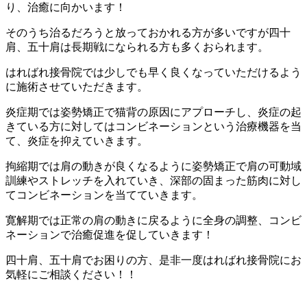
り、
治癒に向かいます！
そのうち治るだろうと放っておかれる方が多いですが四十
肩、
五十肩は長期戦になられる方も多くおられます。
はればれ接骨院では少しでも早く良くなっていただけるよう
に施術
させていただきます。
炎症期では姿勢矯正で猫背の原因にアプローチし、
炎症の起
きている方に対してはコンビネーションという治療機器を
当
て、炎症を抑えていきます。
拘縮期では肩の動きが良くなるように姿勢矯正で肩の可動域
訓練や
ストレッチを入れていき、
深部の固まった筋肉に対し
てコンビネーションを当てていきます。
寛解期では正常の肩の動きに戻るように全身の調整、
コンビ
ネーションで治癒促進を促していきます！
四十肩、五十肩でお困りの方、
是非一度はればれ接骨院にお
気軽にご相談ください！！