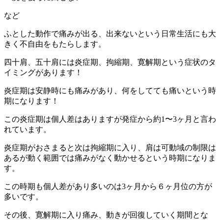
など
ふとした動作で痛みが出る、
出来ないという日常生活にも大
きく不自由をもたらします。
四十肩、五十肩には炎症期、拘縮期、
寛解期という症状のタ
イミングがあります！
炎症期は安静時にも痛みがあり、
何をしてても痛いという時
期になります！
この炎症期は個人差はありますが発症から約1〜
3ヶ月と言わ
れています。
炎症期がおさまると次は拘縮期に入り、
肩は可動域の制限は
あるが動く範囲では痛みがなく動かせるという
時期になりま
す。
この時期も個人差があり多いのは3ヶ月から６ヶ月位の方が
多いで
す。
その後、寛解期に入り痛み、動きが回復していく期間とな