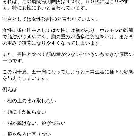
それは、この肩関節周囲炎は４０代、５０代に起こりやす
く、
特に女性に多いと言われています。
割合としては女性7:男性3と言われています。
女性に多い理由としては女性には胸があり、
ホルモンの影響
で脂肪がつきやすく、
胸の重みが過多に負担をかけ、
またそ
の重みで猫背になりやすくなってしまいます。
また、
男性と比べて筋肉量が少ないというのも大きな原因の
一つです。
この四十肩、
五十肩になってしまうと日常生活に様々な影響
を与えてしまいます
。
例えば
・棚の上の物が取れない
・頭に手が回らない
・服が脱げない、脱ぎづらい
・腕を後ろに回せない