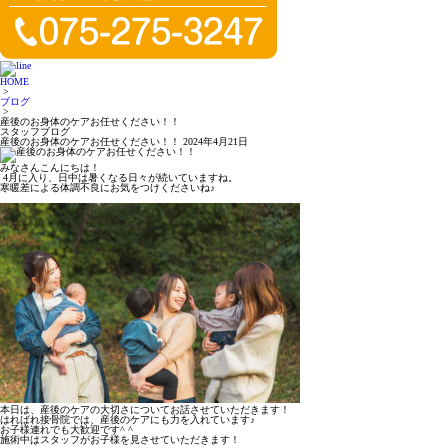
HOME
>
ブログ
>
産後のお身体のケアお任せください！！
スタッフブログ
産後のお身体のケアお任せください！！
2024年4月21日
みなさんこんにちは！
4月に入り、日中は暑くなる日々が続いていますね。
寒暖差による体調不良にお気をつけくださいね♪
本日は、産後のケアの大切さについてお話させていただきます！
はればれ接骨院では、産後のケアにも力を入れています♪
お子様連れでも大歓迎です^ ^
施術中はスタッフがお子様を見させていただきます！