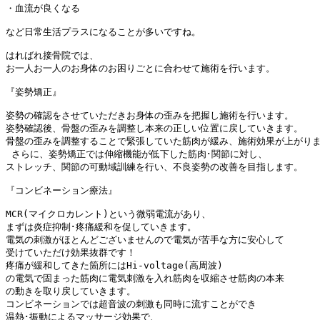
・血流が良くなる

など日常生活プラスになることが多いですね。

はればれ接骨院では、
お一人お一人のお身体のお困りごとに合わせて施術を行います。

『姿勢矯正』

姿勢の確認をさせていただきお身体の歪みを把握し施術を行います。

姿勢確認後、
骨盤の歪みを調整し本来の正しい位置に戻していきます。
骨盤の歪みを調整することで緊張していた筋肉が緩み、施術効果が上がりま
 さらに、姿勢矯正では伸縮機能が低下した筋肉･関節に対し、
ストレッチ、関節の可動域訓練を行い、
不良姿勢の改善を目指します。

『コンビネーション療法』️

MCR(マイクロカレント)という微弱電流があり、
まずは炎症抑制･疼痛緩和を促していきます。

電気の刺激がほとんどございませんので電気が苦手な方に安心して
受けていただけ効果抜群です！

疼痛が緩和してきた箇所にはHi-voltage(高周波)
の電気で固まった筋肉に電気刺激を入れ筋肉を収縮させ筋肉の本来
の動きを取り戻していきます。

コンビネーションでは超音波の刺激も同時に流すことができ
温熱･振動によるマッサージ効果で、