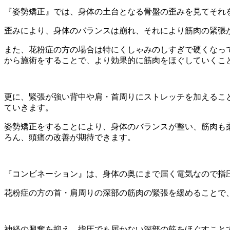
『姿勢矯正』では、
身体の土台となる骨盤の歪みを見てそれ
歪みにより、
身体のバランスは崩れ、
それにより筋肉の緊張
また、
花粉症の方の場合は特にくしゃみのしすぎで硬くなっ
から施術をすることで、
より効果的に筋肉をほぐしていくこ
更に、緊張が強い背中や肩・
首周りにストレッチを加えるこ
ていきます。
姿勢矯正をすることにより、身体のバランスが整い、
筋肉も
ろん、頭痛の改善が期待できます。
『コンビネーション』は、
身体の奥にまで届く電気なので指
花粉症の方の首・肩周りの深部の筋肉の緊張を緩めることで
神経の興奮を抑え、指圧でも届かない深部の筋をほぐすこと