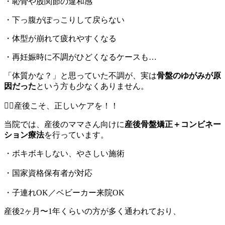
・恥骨や股関節の違和感
・下っ腹がぽっこりして戻らない
・体型が崩れて疲れやすくなる
・再妊娠時に不調がひどくなるケースも…
「体質かな？」と思っていた不調が、実は
骨盤のゆがみが原
因だった
という方も少なくありません。
💆‍♀️産後こそ、正しいケアを！！
当院では、産後のママさん向けに
産後骨盤矯正＋コンビネー
ション療法
を行っています。
・ボキボキしない、やさしい施術
・国家資格保有者が対応
・子連れOK／ベビーカー来院OK
産後2ヶ月〜1年くらいの方が多く通われており、